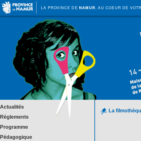
LA PROVINCE DE
NAMUR
, AU COEUR DE VOT
Actualités
La filmothèqu
Règlements
Programme
Pédagogique