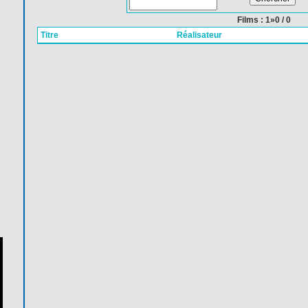
Films : 1»0 / 0
Titre
Réalisateur