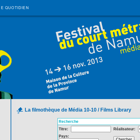
RE QUOTIDIEN
La filmothèque de Média 10-10 / Films Library
Recherche
Titre:
Réalisateur:
Pays: