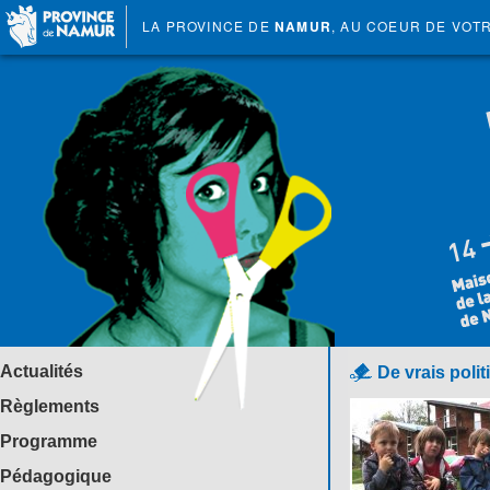
LA PROVINCE DE
NAMUR
, AU COEUR DE VOT
Actualités
De vrais polit
Règlements
Programme
Pédagogique