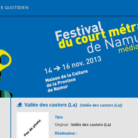
RE QUOTIDIEN
Vallée des castors (La)
(Vallée des castors (La))
Titre
Original :
Vallée des castors (La)
Réalisateur :