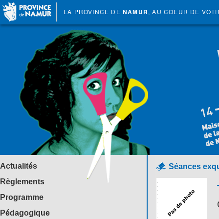
LA PROVINCE DE
NAMUR
, AU COEUR DE VOT
Actualités
Séances exqu
Règlements
Programme
Pédagogique